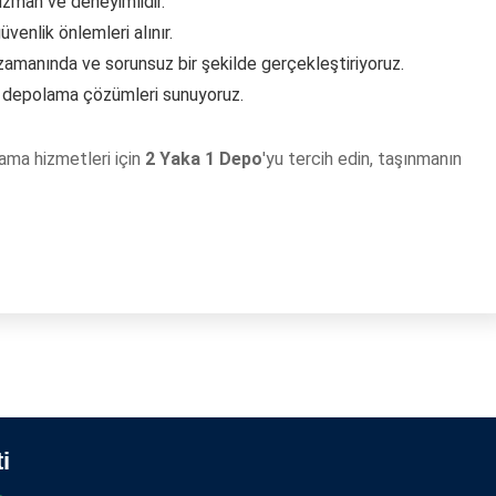
uzman ve deneyimlidir.
venlik önlemleri alınır.
zamanında ve sorunsuz bir şekilde gerçekleştiriyoruz.
 depolama çözümleri sunuyoruz.
ama hizmetleri için
2 Yaka 1 Depo
'yu tercih edin, taşınmanın
i