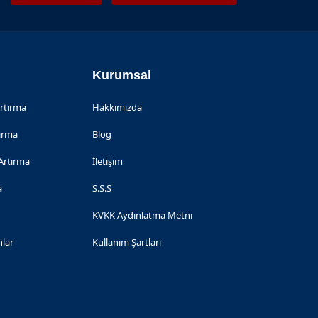
Kurumsal
Artırma
Hakkımızda
tırma
Blog
Artırma
İletişim
a
S.S.S
KVKK Aydınlatma Metni
nlar
Kullanım Şartları