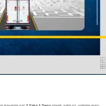
ri arayanlar için
2 Yaka 1 Depo
olarak, şehir içi . şehirler arası