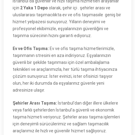
İstanbul'da güvenilir ve hızlı taşıma hizmetleri arayanlar
için
2 Yaka 1 Depo
olarak, şehir içi . şehirler arası ve
uluslararası taşımacılıkta ev ve ofis taşımasıile geniş bir
hizmet yelpazesi sunuyoruz. Yılların deneyimi ve
profesyonel ekibimizle, eşyalarınızın güvenliğini ve
taşınma sürecinin hızını garanti ediyoruz.
Ev ve Ofis Taşıma:
Ev ve ofis taşıma hizmetlerimizle,
taşınmanın stresini en aza indiriyoruz. Eşyalarınızın
güvenli bir şekilde taşınması için özel ambalajlama
teknikleri ve araçlarımızla, her türlü taşıma ihtiyacınıza
çözüm sunuyoruz. İster evinizi, ister ofisinizi taşıyor
olun, her iki durumda da eşyalarınız güvenle yeni
adresinize ulaşır.
Şehirler Arası Taşıma:
İstanbul'dan diğer illere ülkelere
veya farklı şehirlerden İstanbul’a güvenli ve ekonomik
taşıma hizmeti veriyoruz. Şehirler arası taşıma işlemleri
için deneyimli sürücülerimiz ve sağlam taşımacılık
araçlarımız ile hızlı ve güvenilir hizmet sağlıyoruz.