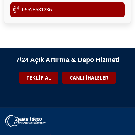
05528681236
Türkiye Depo Savaşları
Kars Evden Eve Nakliyat
7/24 Açık Artırma & Depo Hizmeti
TEKLİF AL
CANLI İHALELER
Istanbul Ofis Taşıma Depolama
Depodan Kalan Eşya Listesi