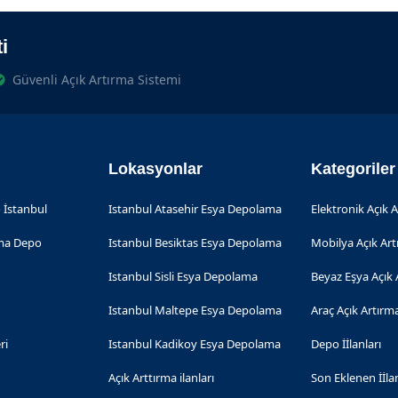
i
Güvenli Açık Artırma Sistemi
Lokasyonlar
Kategoriler
 İstanbul
Istanbul Atasehir Esya Depolama
Elektronik Açık 
rma Depo
Istanbul Besiktas Esya Depolama
Mobilya Açık Ar
Istanbul Sisli Esya Depolama
Beyaz Eşya Açık 
Istanbul Maltepe Esya Depolama
Araç Açık Artırm
ri
Istanbul Kadikoy Esya Depolama
Depo İİlanları
Açık Arttırma ilanları
Son Eklenen İİla