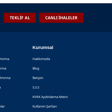
TEKLİF AL
CANLI İHALELER
Kurumsal
Artırma
Hakkımızda
tırma
Blog
Artırma
İletişim
a
S.S.S
KVKK Aydınlatma Metni
nlar
Kullanım Şartları