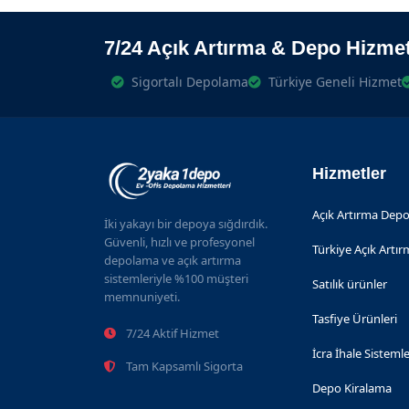
7/24 Açık Artırma & Depo Hizmet
Sigortalı Depolama
Türkiye Geneli Hizmet
Hizmetler
Açık Artırma Depo
İki yakayı bir depoya sığdırdık.
Güvenli, hızlı ve profesyonel
Türkiye Açık Artı
depolama ve açık artırma
sistemleriyle %100 müşteri
Satılık ürünler
memnuniyeti.
Tasfiye Ürünleri
7/24 Aktif Hizmet
İcra İhale Sistemle
Tam Kapsamlı Sigorta
Depo Kiralama