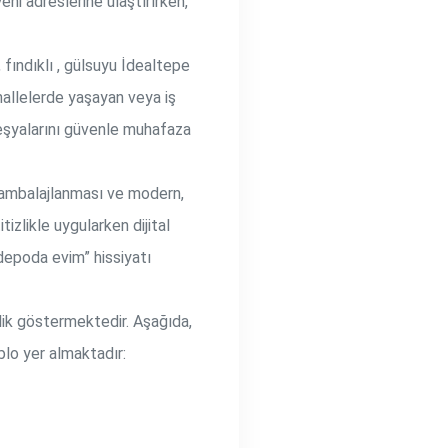
ni adreslerine ulaştırırken,
fındıklı , gülsuyu İdealtepe
allelerde yaşayan veya iş
eşyalarını güvenle muhafaza
 ambalajlanması ve modern,
zlikle uygularken dijital
depoda evim” hissiyatı
lik göstermektedir. Aşağıda,
blo yer almaktadır: