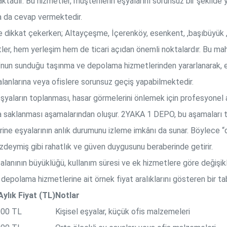
dır. Bu hizmetler, müşterilerin eşyalarını sorunsuz bir şekilde ye
a da cevap vermektedir.
e dikkat çekerken; Altayçeşme, İçerenköy, esenkent, ,başıbüyük , 
, hem yerleşim hem de ticari açıdan önemli noktalardır. Bu mah
’nun sunduğu taşınma ve depolama hizmetlerinden yararlanarak, 
anlarına veya ofislere sorunsuz geçiş yapabilmektedir.
şyaların toplanması, hasar görmelerini önlemek için profesyonel
 saklanması aşamalarından oluşur. 2YAKA 1 DEPO, bu aşamaları titi
erine eşyalarının anlık durumunu izleme imkânı da sunar. Böylece “
izdeymiş gibi rahatlık ve güven duygusunu beraberinde getirir.
 alanının büyüklüğü, kullanım süresi ve ek hizmetlere göre değişik
epolama hizmetlerine ait örnek fiyat aralıklarını gösteren bir ta
ylık Fiyat (TL)
Notlar
000 TL
Kişisel eşyalar, küçük ofis malzemeleri