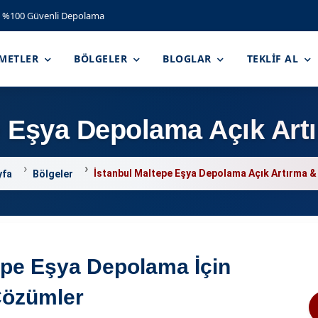
%100 Güvenli Depolama
ZMETLER
BÖLGELER
BLOGLAR
TEKLIF AL
e Eşya Depolama Açık Ar
İstanbul Maltepe Eşya Depolama Açık Artırma 
yfa
Bölgeler
epe Eşya Depolama İçin
Çözümler