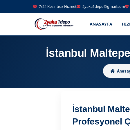
7/24 Kesintisiz Hizmet
2yaka1depo@gmail.com
ANASAYFA
HI
İstanbul Maltep
Anasa
İstanbul Malt
Profesyonel 