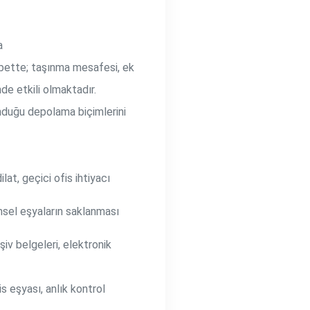
a
lbette; taşınma mesafesi, ek
de etkili olmaktadır.
unduğu depolama biçimlerini
lat, geçici ofis ihtiyacı
msel eşyaların saklanması
şiv belgeleri, elektronik
is eşyası, anlık kontrol