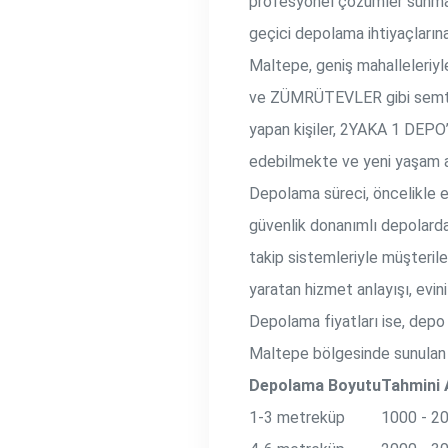
profesyonel çözümler sunmakta
geçici depolama ihtiyaçların
Maltepe, geniş mahalleleriyl
ve ZÜMRÜTEVLER gibi semtler
yapan kişiler, 2YAKA 1 DEPO
edebilmekte ve yeni yaşam al
Depolama süreci, öncelikle e
güvenlik donanımlı depolarda
takip sistemleriyle müşteril
yaratan hizmet anlayışı, evin
Depolama fiyatları ise, depo
Maltepe bölgesinde sunulan d
Depolama Boyutu
Tahmini A
1-3 metreküp
1000 - 2