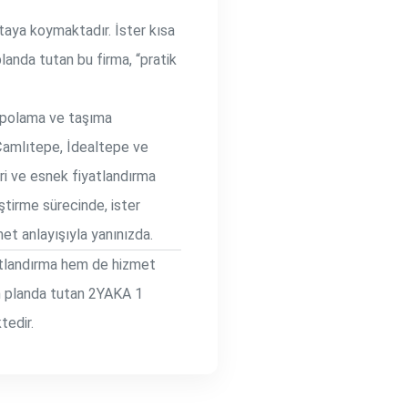
rtaya koymaktadır. İster kısa
landa tutan bu firma, “pratik
depolama ve taşıma
Çamlıtepe, İdealtepe ve
eri ve esnek fiyatlandırma
iştirme sürecinde, ister
t anlayışıyla yanınızda.
yatlandırma hem de hizmet
 ön planda tutan 2YAKA 1
tedir.