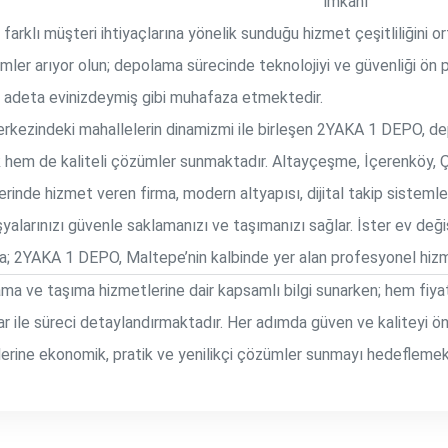
imkânı
rklı müşteri ihtiyaçlarına yönelik sunduğu hizmet çeşitliliğini o
ümler arıyor olun; depolama sürecinde teknolojiyi ve güvenliği ön p
ızı adeta evinizdeymiş gibi muhafaza etmektedir.
erkezindeki mahallelerin dinamizmi ile birleşen 2YAKA 1 DEPO, 
hem de kaliteli çözümler sunmaktadır. Altayçeşme, İçerenköy, 
erinde hizmet veren firma, modern altyapısı, dijital takip sisteml
eşyalarınızı güvenle saklamanızı ve taşımanızı sağlar. İster ev değ
a; 2YAKA 1 DEPO, Maltepe’nin kalbinde yer alan profesyonel hizme
ama ve taşıma hizmetlerine dair kapsamlı bilgi sunarken; hem fi
blolar ile süreci detaylandırmaktadır. Her adımda güven ve kaliteyi
erine ekonomik, pratik ve yenilikçi çözümler sunmayı hedeflemek