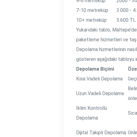
4-6 metreküp
2000 - 3
7-10 metreküp
3.000 - 4
10+ metreküp
5.600 TL 
Yukarıdaki tablo, Maltepe’de
paketleme hizmetleri ve taşım
Depolama hizmetlerinin nasıl
gösteren aşağıdaki tabloyu in
Depolama Biçimi
Özel
Kısa Vadeli Depolama
Geçi
Beli
Uzun Vadeli Depolama
önle
İklim Kontrollü
Sıca
Depolama
Dijital Takipli Depolama
Onli