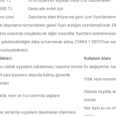
000 TL
Orta ölçekli ev eşyaları veya ofis malzemeleri
.500 TL
Geniş aile evleri için
ve üzeri
Depolama alanı ihtiyacına göre özel fiyatlandırm
ki depolama hizmetlerinin genel fiyat aralığını özetlemektedir. E
a sırasında oluşabilecek diğer masraflar fiyatların belirlenmesin
 şekillendirildiğini daha iyi kavramak adına, 2YAKA 1 DEPO’nun s
celeyebilirsiniz:
likleri
Kullanım Alanı
ci olarak eşyaların saklanması, taşınma öncesi
Ev değiştirme, tadi
rli süre boyunca depoda kalma, güvenlik
Yıllık veya mevsi
mleri
Hassas eşyalar, ar
klık, nem ve toz kontrolü sağlanır
ürünler
Her türlü ev ve of
ne sistemle eşyaların durumunun izlenmesi