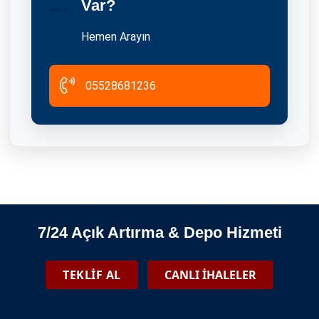
Var?
06.01.2025
Hemen Arayın
05528681236
Sultangazi Eşya Depolama Ve Tasfiye İhaleleri
2026-06-08
7/24 Açık Artırma & Depo Hizmeti
Pendik Eşya Depolama Ve Tasfiye İhaleleri
TEKLİF AL
CANLI İHALELER
2026-06-08