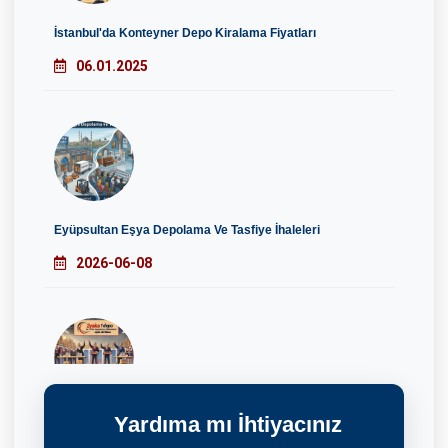
İstanbul'da Konteyner Depo Kiralama Fiyatları
06.01.2025
Eyüpsultan Eşya Depolama Ve Tasfiye İhaleleri
2026-06-08
Yardıma mı İhtiyacınız
İstanbul’un Tüm Semtlerinde Güvenilir Depolama Hizmeti