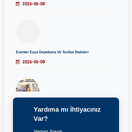
2026-06-08
Esenler Eşya Depolama Ve Tasfiye İhaleleri
2026-06-08
Yardıma mı İhtiyacınız
İstanbul Eşya Depolama'da Tavsiye Edilen Firma
Var?
25.09.2021
Hemen Arayın