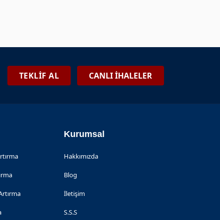
TEKLİF AL
CANLI İHALELER
Kurumsal
Artırma
Hakkımızda
tırma
Blog
Artırma
İletişim
a
S.S.S