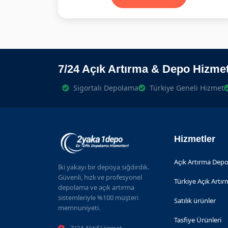
7/24 Açık Artırma & Depo Hizmet
Sigortalı Depolama
Türkiye Geneli Hizmet
Hizmetler
Açık Artırma Depo
İki yakayı bir depoya sığdırdık.
Güvenli, hızlı ve profesyonel
Türkiye Açık Artı
depolama ve açık artırma
sistemleriyle %100 müşteri
Satılık ürünler
memnuniyeti.
Tasfiye Ürünleri