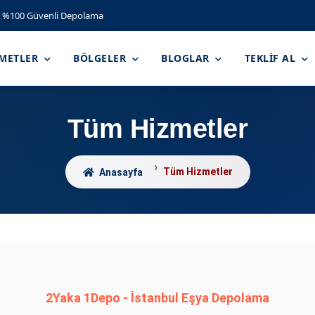
%100 Güvenli Depolama
ZMETLER
BÖLGELER
BLOGLAR
TEKLIF AL
Tüm Hizmetler
Tüm Hizmetler
Anasayfa
2Yaka 1Depo - İstanbul Eşya Depolama