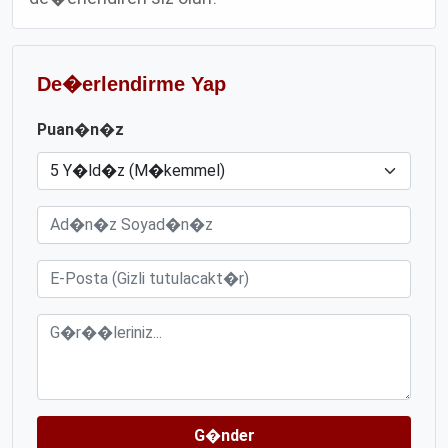
De�erlendirme Yap
Puan�n�z
G�nder