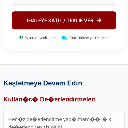
İHALEYE KATIL / TEKLİF VER
%100 Güvenli İşlem
Tüm Türkiye'ye Teslimat
Keşfetmeye Devam Edin
Kullan�c� De�erlendirmeleri
Hen�z de�erlendirme yap�lmam��. �lk
de�erlendiren siz olun!