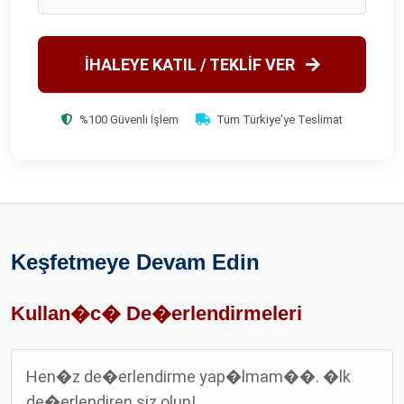
İHALEYE KATIL / TEKLİF VER
%100 Güvenli İşlem
Tüm Türkiye'ye Teslimat
Keşfetmeye Devam Edin
Kullan�c� De�erlendirmeleri
Hen�z de�erlendirme yap�lmam��. �lk
de�erlendiren siz olun!