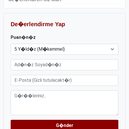
De�erlendirme Yap
Puan�n�z
G�nder