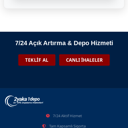
İstanbul'da Depoda Kalan Eşyaları Nasıl Satın Alabilirim?
06.01.2025
7/24 Açık Artırma & Depo Hizmeti
Silivri Eşya Depolama Ve Tasfiye İhaleleri
TEKLİF AL
CANLI İHALELER
2026-06-08
Avcılar Eşya Depolama Ve Tasfiye İhaleleri
7/24 Aktif Hizmet
2026-06-08
Tam Kapsamlı Sigorta