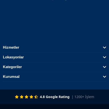
Hizmetler
Lokasyonlar
Kategoriler
Kurumsal
4.8 Google Rating
| 1200+ İşlem