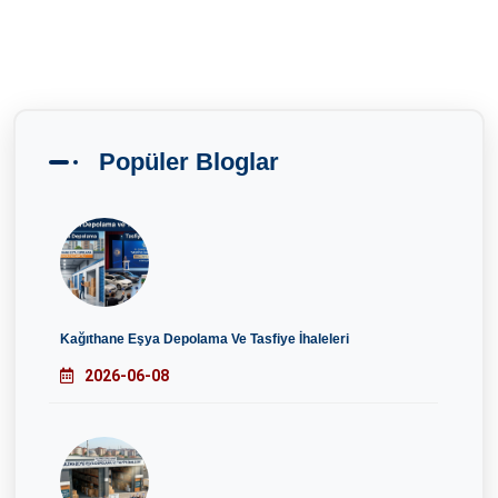
Popüler Bloglar
Kağıthane Eşya Depolama Ve Tasfiye İhaleleri
2026-06-08