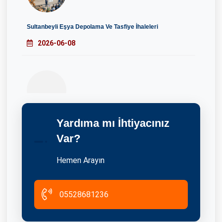
Sultanbeyli Eşya Depolama Ve Tasfiye İhaleleri
2026-06-08
Yardıma mı İhtiyacınız
İstanbul Depo Yatırım Fırsatları
Var?
04.04.2025
Hemen Arayın
05528681236