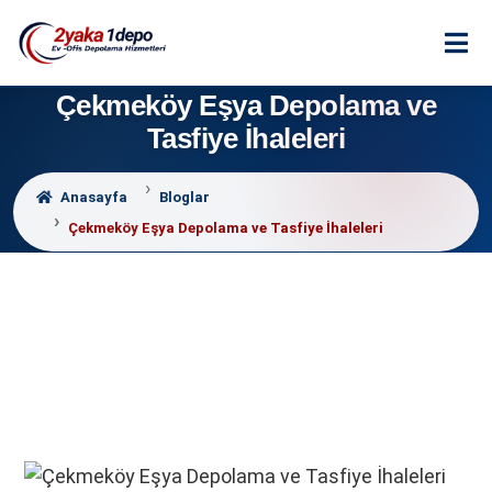
Çekmeköy Eşya Depolama ve
Tasfiye İhaleleri
Anasayfa
Bloglar
Çekmeköy Eşya Depolama ve Tasfiye İhaleleri