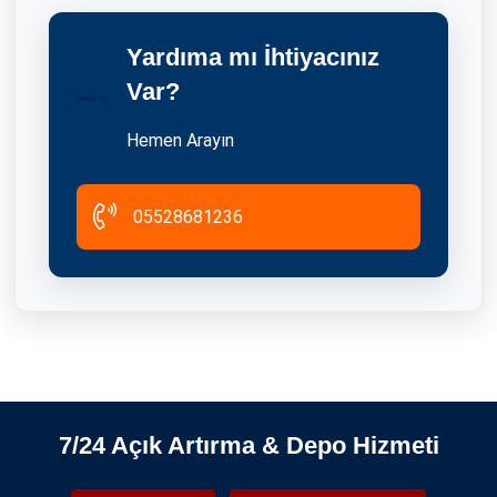
Yardıma mı İhtiyacınız
Esenler Eşya Depolama Ve Tasfiye İhaleleri
Var?
2026-06-08
Hemen Arayın
05528681236
Kadıköy Eşya Depolama Ve Tasfiye İhaleleri
2026-06-08
7/24 Açık Artırma & Depo Hizmeti