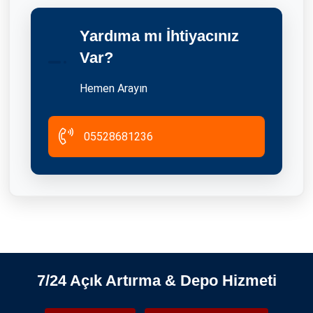
Yardıma mı İhtiyacınız
Dolu Depo Satın Alma
Var?
04.04.2025
Hemen Arayın
05528681236
Şile Eşya Depolama Ve Tasfiye İhaleleri
2026-06-08
7/24 Açık Artırma & Depo Hizmeti