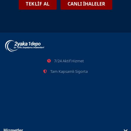
İstanbul'da Depoda Kalan Eşyaları Nasıl Satın Alabilirim?
TEKLİF AL
CANLI İHALELER
06.01.2025
Beyoğlu Eşya Depolama Ve Tasfiye İhaleleri
7/24 Aktif Hizmet
2026-06-08
Tam Kapsamlı Sigorta
Hizmetler