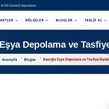
%100 Güvenli Depolama
ZMETLER
BÖLGELER
BLOGLAR
TEKLIF AL
Eşya Depolama ve Tasfiye 
Beyoğlu Eşya Depolama ve Tasfiye İhalel
Anasayfa
Bloglar