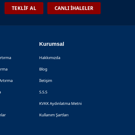
TEKLİF AL
CANLI İHALELER
2026-06-08
Kurumsal
Artırma
Hakkımızda
tırma
Blog
Artırma
İletişim
a
S.S.S
KVKK Aydınlatma Metni
nlar
Kullanım Şartları