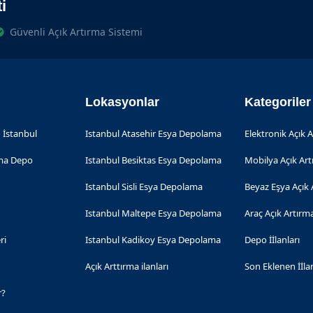
i
Güvenli Açık Artırma Sistemi
Lokasyonlar
Kategoriler
 İstanbul
Istanbul Atasehir Esya Depolama
Elektronik Açık 
rma Depo
Istanbul Besiktas Esya Depolama
Mobilya Açık Ar
Istanbul Sisli Esya Depolama
Beyaz Eşya Açık 
Istanbul Maltepe Esya Depolama
Araç Açık Artırm
ri
Istanbul Kadikoy Esya Depolama
Depo İİlanları
Açık Arttırma ilanları
Son Eklenen İİla
r?