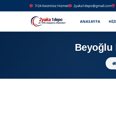
7/24 Kesintisiz Hizmet
2yaka1depo@gmail.com
ANASAYFA
HI
Beyoğlu 