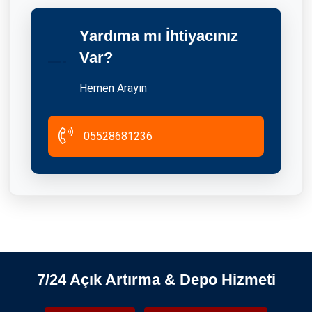
Yardıma mı İhtiyacınız
İstanbul'da Depolama Da Paketleme Süreci
Var?
25.09.2021
Hemen Arayın
05528681236
2Yaka 1Depo Güvenilir Mi?
25.09.2021
7/24 Açık Artırma & Depo Hizmeti