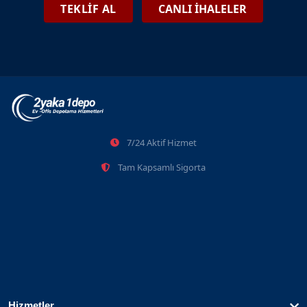
Güngören Eşya Depolama Ve Tasfiye İhaleleri
TEKLİF AL
CANLI İHALELER
2026-06-08
İstanbul'da Kimler Eşya Depolama Hizmetinden
7/24 Aktif Hizmet
Yararlanabilir?
Tam Kapsamlı Sigorta
05.01.2025
Hizmetler